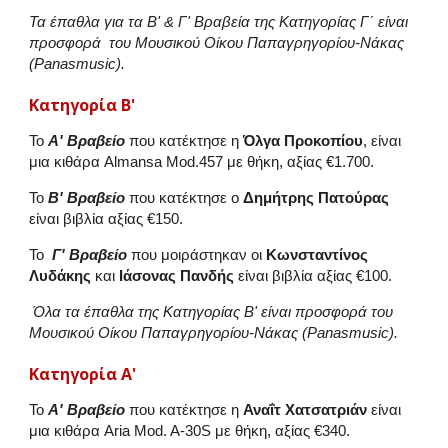
Τα έπαθλα για τα
Β'
&
Γ'
Βραβεία της Κατηγορίας Γ΄ είναι
προσφορά του Μουσικού Οίκου Παπαγρηγορίου-Νάκας
(Panasmusic).
Κατηγορία Β'
Το
Α' Βραβείο
που κατέκτησε η
Όλγα Προκοπίου
, είναι
μια κιθάρα Almansa Mod.457 με θήκη, αξίας €1.700.
Το
Β' Βραβείο
που κατέκτησε ο
Δημήτρης Πατούρας
είναι βιβλία αξίας €150.
Το
Γ' Βραβείο
που μοιράστηκαν οι
Κωνσταντίνος
Λυδάκης
και
Ιάσονας Πανδής
είναι βιβλία αξίας €100.
Όλα τα έπαθλα της Κατηγορίας Β' είναι προσφορά του
Μουσικού Οίκου Παπαγρηγορίου-Νάκας (Panasmusic).
Κατηγορία Α'
Το
Α' Βραβείο
που κατέκτησε η
Αναΐτ Χατσατριάν
είναι
μια κιθάρα Aria Mod. A-30S με θήκη, αξίας €340.