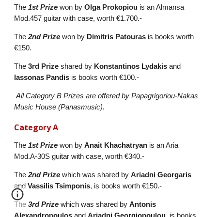
The
1st Prize
won by
Olga Prokopiou
is an Almansa
Mod.457 guitar with case, worth €1.700.-
The
2nd Prize
won by
Dimitris Patouras
is books worth
€150.
The
3rd Prize
shared by
Konstantinos Lydakis
and
Iassonas Pandis
is books worth €100.-
All Category B Prizes are offered by Papagrigoriou-Nakas
Music House (Panasmusic).
Category A
The
1st Prize
won by
Anait Khachatryan
is an Aria
Mod.A-30S guitar with case, worth €340.-
The
2nd Prize
which was shared by
Ariadni Georgaris
and
Vassilis Tsimponis
, is books worth €150.-
The
3rd Prize
which was shared by
Antonis
Alexandropoulos
and
Ariadni Georgiopoulou
, is books