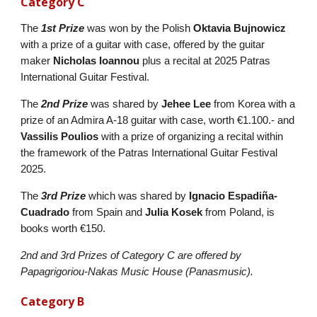
Category C
The
1st
Prize
was won by the Polish
Oktavia Bujnowicz
with a prize of a guitar with case, offered by the guitar
maker
Nicholas Ioannou
plus a recital at 2025 Patras
International Guitar Festival.
The
2nd Prize
was shared by
Jehee Lee
from Korea with a
prize of an Admira A-18 guitar with case, worth €1.100.- and
Vassilis Poulios
with a prize of organizing a recital within
the framework of the Patras International Guitar Festival
2025.
The
3rd Prize
which was shared by
Ignacio Espadiña-
Cuadrado
from Spain and
Julia Kosek
from Poland, is
books worth €150.
2nd and 3rd Prizes of Category C are offered by
Papagrigoriou-Nakas Music House (Panasmusic).
Category B