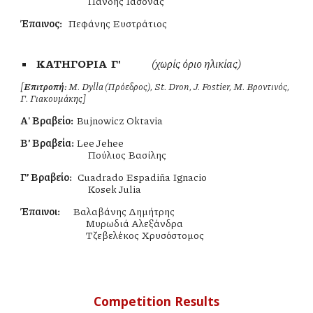
Πανδής Ιάσονας
Έπαινος:
Πεφάνης Ευστράτιος
ΚΑΤΗΓΟΡΙΑ Γ'
(χωρίς όριο ηλικίας)
[
Επιτροπή:
M. Dylla (Πρόεδρος), St. Dron, J. Fostier, Μ. Βροντινός,
Γ. Γιακουμάκης]
Α' Βραβείο:
Bujnowicz Oktavia
Β΄' Βραβεία
:
Lee Jehee
Πούλιος Βασίλης
Γ΄' Βραβείo:
Cuadrado Espadiña Ignacio
Kosek Julia
Έπαινοι:
Βαλαβάνης Δημήτρης
Μυρωδιά Αλεξάνδρα
Τζεβελέκος Χρυσόστομος
Competition Results