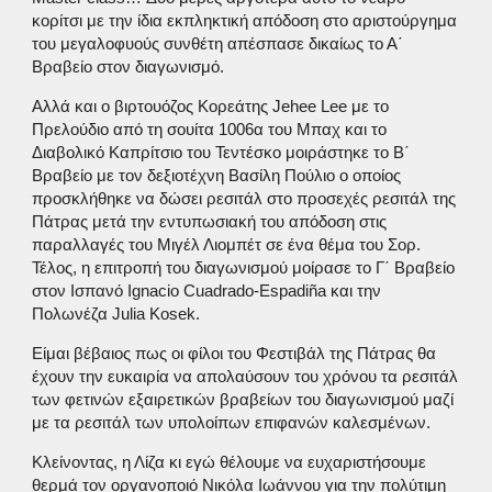
κορίτσι με την ίδια εκπληκτική απόδοση στο αριστούργημα
του μεγαλοφυούς συνθέτη απέσπασε δικαίως το Α΄
Βραβείο στον διαγωνισμό.
Αλλά και ο βιρτουόζος Κορεάτης Jehee Lee με το
Πρελούδιο από τη σουίτα 1006α του Μπαχ και το
Διαβολικό Καπρίτσιο του Τεντέσκο μοιράστηκε το Β΄
Βραβείο με τον δεξιοτέχνη Βασίλη Πούλιο ο οποίος
προσκλήθηκε να δώσει ρεσιτάλ στο προσεχές ρεσιτάλ της
Πάτρας μετά την εντυπωσιακή του απόδοση στις
παραλλαγές του Μιγέλ Λιομπέτ σε ένα θέμα του Σορ.
Τέλος, η επιτροπή του διαγωνισμού μοίρασε το Γ΄ Βραβείο
στον Ισπανό Ignacio Cuadrado-Espadiña και την
Πολωνέζα Julia Kosek.
Είμαι βέβαιος πως οι φίλοι του Φεστιβάλ της Πάτρας θα
έχουν την ευκαιρία να απολαύσουν του χρόνου τα ρεσιτάλ
των φετινών εξαιρετικών βραβείων του διαγωνισμού μαζί
με τα ρεσιτάλ των υπολοίπων επιφανών καλεσμένων.
Κλείνοντας, η Λίζα κι εγώ θέλουμε να ευχαριστήσουμε
θερμά τον οργανοποιό Νικόλα Ιωάννου για την πολύτιμη