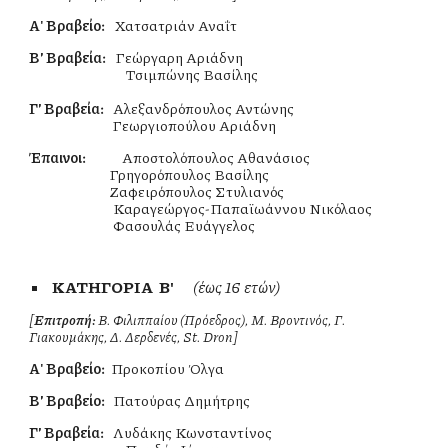
Α' Βραβείο:
Χατσατριάν Αναΐτ
Β΄' Βραβεία:
Γεώργαρη Αριάδνη
Τσιμπώνης Βασίλης
Γ΄' Βραβεία:
Αλεξανδρόπουλος Αντώνης
Γεωργιοπούλου
Αριάδνη
Έπαινοι:
Αποστολόπουλος Αθανάσιος
Γρηγορόπουλος Βασίλης
Ζαφειρόπουλος Στυλιανός
Καραγεώργος-Παπαϊωάννου Νικόλαος
Φασουλάς Ευάγγελος
ΚΑΤΗΓΟΡΙΑ Β'
(έως 16 ετών)
[
Επιτροπή:
Β. Φιλιππαίου (Πρόεδρος), Μ. Βροντινός, Γ.
Γιακουμάκης, Δ. Δερδενές, St. Dron]
Α' Βραβείο:
Προκοπίου Όλγα
Β΄' Βραβείο:
Πατούρας Δημήτρης
Γ΄' Βραβεία:
Λυδάκης Κωνσταντίνος