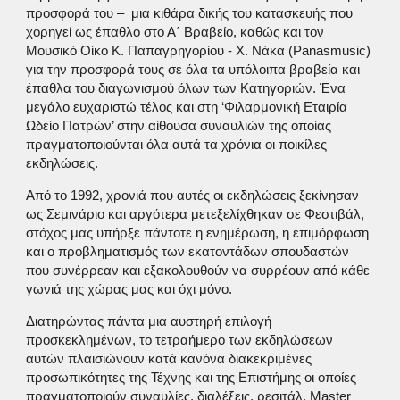
προσφορά του – μια κιθάρα δικής του κατασκευής που
χορηγεί ως έπαθλο στο Α΄ Βραβείο, καθώς και τον
Μουσικό Οίκο Κ. Παπαγρηγορίου - Χ. Νάκα (Panasmusic)
για την προσφορά τους σε όλα τα υπόλοιπα βραβεία και
έπαθλα του διαγωνισμού όλων των Κατηγοριών. Ένα
μεγάλο ευχαριστώ τέλος και στη ‘Φιλαρμονική Εταιρία
Ωδείο Πατρών’ στην αίθουσα συναυλιών της οποίας
πραγματοποιούνται όλα αυτά τα χρόνια οι ποικίλες
εκδηλώσεις.
Από το 1992, χρονιά που αυτές οι εκδηλώσεις ξεκίνησαν
ως Σεμινάριο και αργότερα μετεξελίχθηκαν σε Φεστιβάλ,
στόχος μας υπήρξε πάντοτε η ενημέρωση, η επιμόρφωση
και ο προβληματισμός των εκατοντάδων σπουδαστών
που συνέρρεαν και εξακολουθούν να συρρέουν από κάθε
γωνιά της χώρας μας και όχι μόνο.
Διατηρώντας πάντα μια αυστηρή επιλογή
προσκεκλημένων, το τετραήμερο των εκδηλώσεων
αυτών πλαισιώνουν κατά κανόνα διακεκριμένες
προσωπικότητες της Τέχνης και της Επιστήμης οι οποίες
πραγματοποιούν συναυλίες, διαλέξεις, ρεσιτάλ, Master