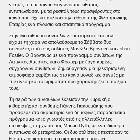
νικητές του περσινού διαγωνισμού κιθάρας,
εντυπωσίασαν με τα ρεσιτάλ τους προσφέροντας στο
κοινό που είχε κατακλύσει την αίθουσα της Φιλαρμονικής
Εταιρίας ένα πλούσιο και απαιτητικό πρόγραμμα.
Στην ίδια αίθουσα συναυλιών – κατάμεστη και πάλι –
είχαμε τη χαρά να απολαύσουμε το Σάββατο δυο
συναυλίες από τους σολίστες Μανώλη Βροντινό και Johan
Fostier. Ο Βροντινός με ένα πρόγραμμα συνθετών της
Λατινικής Αμερικής και ο Φοστιέρ με έργα κυρίως
σύγχρονων συνθετών, δημιούργησαν μια ηλεκτρισμένη
ατμόσφαιρα χαρίζοντας στο κοινό μοναδικές στιγμές με
την άνεση και το ωριμότητα που χαρακτηρίζει το παίξιμό
τους.
Τη σειρά των συναυλιών έκλεισαν την Κυριακή ο
κιθαριστής και συνθέτης Γιάννης Γιακουμάκης που
πρόσφερε στο ακροατήριο ένα δημοφιλές παραδοσιακό
πρόγραμμα και ο γνωστός από τις αλλεπάλληλες
επισκέψεις στη χώρα μας Marcin Dylla, με ένα ιδιαίτερα
εντυπωσιακό ρεπερτόριο. Οι δυο σολίστες απέσπασαν το
θερμό χειροκρότημα του ακροατηρίου που είχε