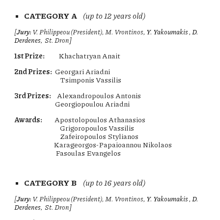
CATEGORY A
(up to 12 years old)
[
Jury:
V. Philippeou (President),
M. Vrontinos
, Y. Yakoumakis , D.
Derdenes,
St. Dron
]
1st Prize:
Khachatryan Anait
2nd Prizes:
Georgari Ariadni
Tsimponis Vassilis
3rd Prizes:
Alexandropoulos Antonis
Georgiopoulou Ariadni
Awards:
Apostolopoulos Athanasios
Grigoropoulos Vassilis
Zafeiropoulos Stylianos
Karageorgos-Papaioannou Nikolaos
Fasoulas Evangelos
CATEGORY B
(up to 16 years old)
[
Jury:
V. Philippeou (President),
M. Vrontinos
, Y. Yakoumakis , D.
Derdenes,
St. Dron
]