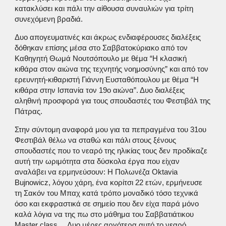
κατακλύσει και πάλι την αίθουσα συναυλιών για τρίτη
συνεχόμενη βραδιά.
Δυο απογευματινές και άκρως ενδιαφέρουσες διαλέξεις
δόθηκαν επίσης μέσα στο Σαββατοκύριακο από τον
Καθηγητή Θωμά Νουτσόπουλο με θέμα “Η κλασική
κιθάρα στον αιώνα της τεχνητής νοημοσύνης” και από τον
ερευνητή-κιθαριστή Γιάννη Ευσταθόπουλου με θέμα “Η
κιθάρα στην Ισπανία τον 19ο αιώνα”. Δυο διαλέξεις
αληθινή προσφορά για τους σπουδαστές του Φεστιβάλ της
Πάτρας.
Στην σύντομη αναφορά μου για τα πεπραγμένα του 31ου
Φεστιβάλ θέλω να σταθώ και πάλι στους ξένους
σπουδαστές που το νεαρό της ηλικίας τους δεν προδίκαζε
αυτή την ωριμότητα στα δύσκολα έργα που είχαν
αναλάβει να ερμηνεύσουν: Η Πολωνέζα Oktavia
Bujnowicz, λόγου χάρη, ένα κορίτσι 22 ετών, ερμήνευσε
τη Σακόν του Μπαχ κατά τρόπο μοναδικό τόσο τεχνικά
όσο και εκφραστικά σε σημείο που δεν είχα παρά μόνο
καλά λόγια να της πω στο μάθημα του Σαββατιάτικου
Master class… Δυο μέρες αργότερα αυτό το νεαρό