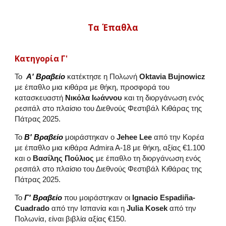
Τα Έπαθλα
Κατηγορία Γ'
Τ
ο
Α'
Βραβείο
κατέκτησε η Πολωνή
Oktavia Bujnowicz
με έπαθλο μια κιθάρα με θήκη, προσφορά του
κατασκευαστή
Νικόλα Ιωάννου
και
τη διοργάνωση ενός
ρεσιτάλ στο πλαίσιο του Διεθνούς Φεστιβάλ Κιθάρας της
Πάτρας 2025.
Το
Β' Βραβείο
μοιράστηκαν ο
Jehee Lee
από την Κορέα
με έπαθλο μια κιθάρα Admira A-18 με θήκη, αξίας €1.100
και ο
Βασίλης Πούλιος
με έπαθλο τη διοργάνωση ενός
ρεσιτάλ στο πλαίσιο του Διεθνούς Φεστιβάλ Κιθάρας της
Πάτρας 2025.
Το
Γ' Βραβείο
που μοιράστηκαν οι
Ignacio Espadiña-
Cuadrado
από την Ισπανία και η
Julia Kosek
από την
Πολωνία, είναι βιβλία αξίας €150.